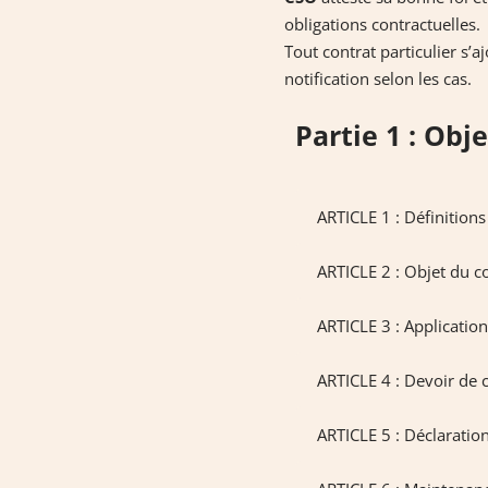
obligations contractuelles.
Tout contrat particulier s
notification selon les cas.
Partie 1 : Obj
ARTICLE 1 : Définitions
CSO
:l’éditeur, propri
ARTICLE 2 : Objet du c
Santé Optimisé », tel 
Le Site
: le site intern
ARTICLE 3 : Application
Les présente
Les CGUV
: l’ensemble
Les CGUV rég
Article 3.1. Ind
service(s) et l’achat de
ARTICLE 4 : Devoir de 
fonctionnali
Vente », ou les «CGUV»
Les CGUV déf
La Politique de Pro
ARTICLE 5 : Déclarati
de
Les Parties 
CSO
, les
Le présent C
la collecte et au trait
des Parties 
CGUV et être
l’exception 
ici
.