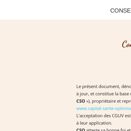
CONSE
Co
Le présent document, dénom
à jour, et constitue la bas
CSO
»), propriétaire et rep
www.capital-sante-optimi
L’acceptation des CGUV est
à leur application.
CSO
atteste sa bonne foi e