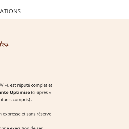
ATIONS
tes
 »), est réputé complet et
Santé Optimisé
(ci-après «
ntuels compris) :
n expresse et sans réserve
bonne exécution de ses