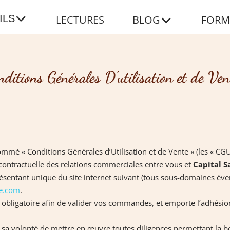
ILS
LECTURES
BLOG
FORM
nditions Générales D'utilisation et de Ven
mé « Conditions Générales d’Utilisation et de Vente » (les « CGUV
e contractuelle des relations commerciales entre vous et
Capital 
résentant unique du site internet suivant (tous sous-domaines éve
se.com
.
 obligatoire afin de valider vos commandes, et emporte l’adhésio
t sa volonté de mettre en œuvre toutes diligences permettant la 