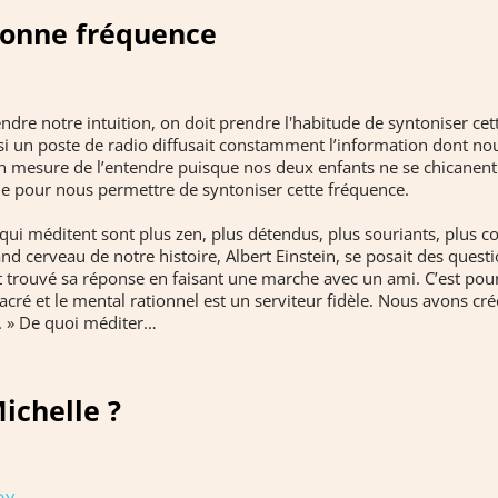
bonne fréquence
dre notre intuition, on doit prendre l'habitude de syntoniser cet
i un poste de radio diffusait constamment l’information dont no
 mesure de l’entendre puisque nos deux enfants ne se chicanent pl
ale pour nous permettre de syntoniser cette fréquence.
qui méditent sont plus zen, plus détendus, plus souriants, plus c
nd cerveau de notre histoire, Albert Einstein, se posait des questio
ait trouvé sa réponse en faisant une marche avec un ami. C’est pourq
sacré et le mental rationnel est un serviteur fidèle. Nous avons cr
n. » De quoi méditer…
ichelle ?