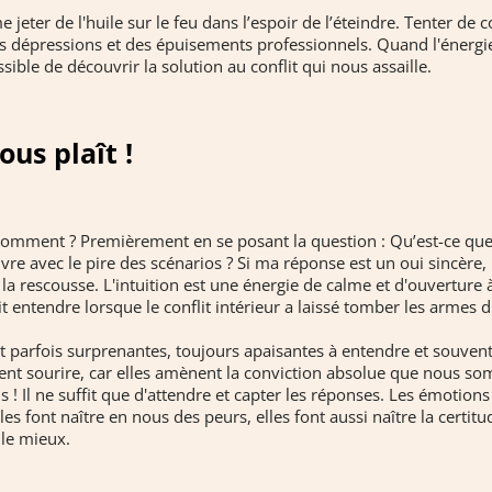
 jeter de l'huile sur le feu dans l’espoir de l’éteindre. Tenter de co
s dépressions et des épuisements professionnels. Quand l'énergie 
ssible de découvrir la solution au conflit qui nous assaille.
ous plaît !
 Comment ? Premièrement en se posant la question : Qu’est-ce que 
vivre avec le pire des scénarios ? Si ma réponse est un oui sincère,
la rescousse. L'intuition est une énergie de calme et d'ouverture à l
t entendre lorsque le conflit intérieur a laissé tomber les armes d
t parfois surprenantes, toujours apaisantes à entendre et souvent
vent sourire, car elles amènent la conviction absolue que nous so
us ! Il ne suffit que d'attendre et capter les réponses. Les émotio
es font naître en nous des peurs, elles font aussi naître la certit
 le mieux.