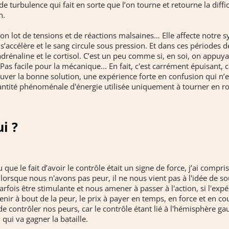
e turbulence qui fait en sorte que l’on tourne et retourne la diffi
n.
lot de tensions et de réactions malsaines… Elle affecte notre 
n s’accélère et le sang circule sous pression. Et dans ces périodes d
drénaline et le cortisol. C’est un peu comme si, en soi, on appuyait
as facile pour la mécanique... En fait, c'est carrément épuisant, c
uver la bonne solution, une expérience forte en confusion qui n’es
tité phénoménale d'énergie utilisée uniquement à tourner en r
i ?
 que le fait d’avoir le contrôle était un signe de force, j’ai compris
lorsque nous n'avons pas peur, il ne nous vient pas à l'idée de 
arfois être stimulante et nous amener à passer à l'action, si l'exp
nir à bout de la peur, le prix à payer en temps, en force et en cou
de contrôler nos peurs, car le contrôle étant lié à l'hémisphère g
 qui va gagner la bataille.