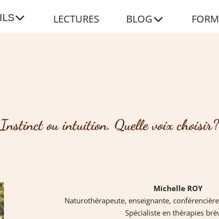
ILS
LECTURES
BLOG
FORM
Instinct ou intuition. Quelle voix choisir?
Michelle ROY
Naturothérapeute, enseignante, conférencière e
Spécialiste en thérapies brè