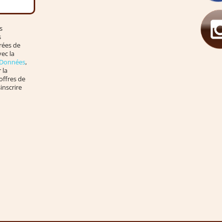
s
s
rées de
ec la
s Données
,
 la
offres de
inscrire